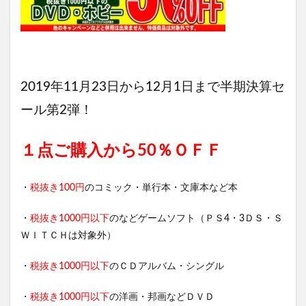
2019年11月23日から12月1日まで半期決算セ
ール第2弾！
１点ご購入から50％ＯＦＦ
・
税抜き100円
のコミック・単行本・文庫本など本
・
税抜き1000円以下
のなどゲームソフト（ＰＳ4・3ＤＳ・Ｓ
ＷＩＴＣＨは対象外）
・
税抜き1000円以下
のＣＤアルバム・シングル
・
税抜き1000円以下
の洋画・邦画などＤＶＤ