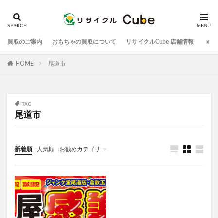
買取のご案内
おもちゃの買取について
リサイクルCube 店舗情報
HOME
尾道市
TAG
尾道市
新着順
人気順
お勧めカテゴリ