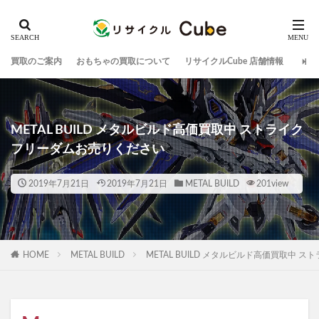
買取のご案内
おもちゃの買取について
リサイクルCube 店舗情報
METAL BUILD メタルビルド高価買取中 ストライク
フリーダムお売りください
2019年7月21日
2019年7月21日
METAL BUILD
201view
HOME
METAL BUILD
METAL BUILD メタルビルド高価買取中