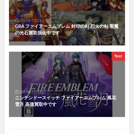
2019年7月12日
GBA ファイアーエムブレム 封印の剣 烈火の剣 聖魔
の光石買取強化中です
Next
2019年7月31日
ニンテンドースイッチ ファイアーエムブレム 風花
雪月 高価買取中です