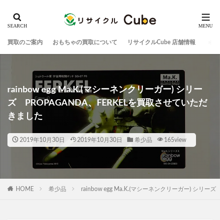
買取のご案内
おもちゃの買取について
リサイクルCube 店舗情報
rainbow egg Ma.K.(マシーネンクリーガー) シリー
ズ PROPAGANDA、FERKELを買取させていただ
きました
2019年10月30日
2019年10月30日
希少品
165view
HOME
希少品
rainbow egg Ma.K.(マシーネンクリーガー) シ