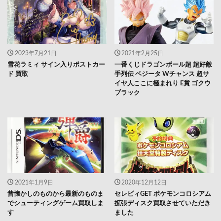
2023年7月21日
2021年2月25日
雪花ラミィ サイン入りポストカー
一番くじドラゴンボール超 超好敵
ド 買取
手列伝 ベジータ Wチャンス 超サ
イヤ人ここに極まれり E賞 ゴクウ
ブラック
2021年1月9日
2020年12月12日
昔懐かしのものから最新のものま
セレビィGET ポケモンコロシアム
でシューティングゲーム買取しま
拡張ディスク買取させていただき
す
ました