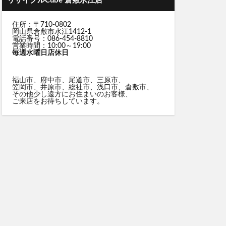
リサイクルCube 倉敷水江店
住所：〒710-0802
岡山県倉敷市水江1412-1
電話番号：086-454-8810
営業時間：10:00～19:00
毎週水曜日店休日
福山市、府中市、尾道市、三原市、
笠岡市、井原市、総社市、浅口市、倉敷市、
その他少し遠方にお住まいのお客様、
ご来店をお待ちしています。